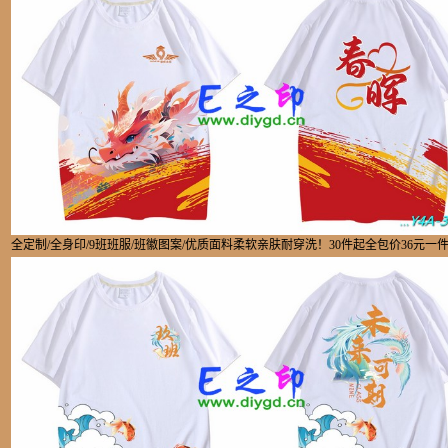
全定制/全身印/9班班服/班徽图案/优质面料柔软亲肤耐穿洗！30件起全包价36元一