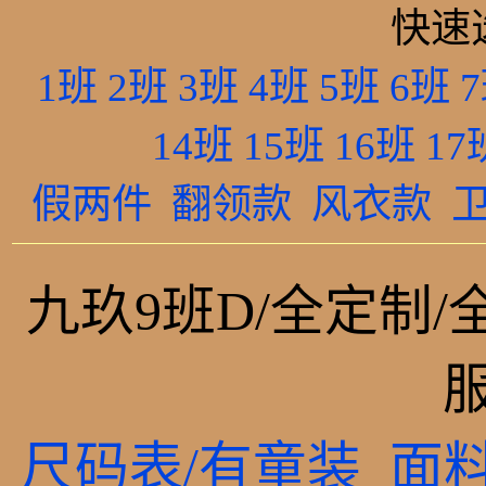
快速
1班
2班
3班
4班
5班
6班
14班
15班
16班
17
假两件
翻领款
风衣款
九玖9班D/全定制/
尺码表/有童装
面