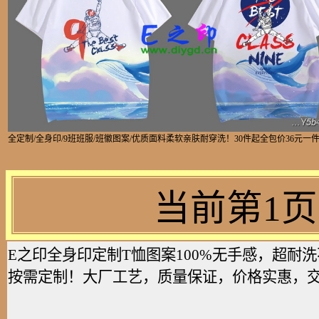
全定制/全身印/9班班服/班徽图案/优质面料柔软亲肤耐穿洗！30件起全包价36元一
当前第1
E之印全身印定制T恤图案100%无手感，超
按需定制！大厂工艺，质量保证，价格实惠，交货