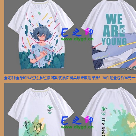
全定制/全身印/14班班服/班徽图案/优质面料柔软亲肤耐穿洗！30件起全包价36元