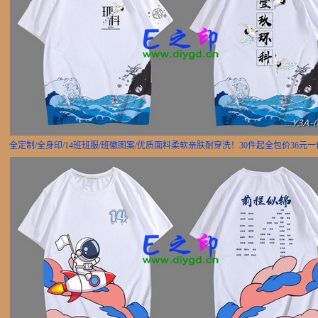
全定制/全身印/14班班服/班徽图案/优质面料柔软亲肤耐穿洗！30件起全包价36元