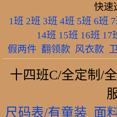
快速
1班
2班
3班
4班
5班
6班
14班
15班
16班
17
假两件
翻领款
风衣款
十四班C/全定制/
尺码表/有童装
面