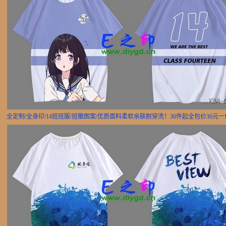
全定制/全身印/14班班服/班徽图案/优质面料柔软亲肤耐穿洗！30件起全包价36元