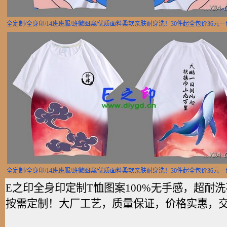
全定制/全身印/14班班服/班徽图案/优质面料柔软亲肤耐穿洗！30件起全包价36元
全定制/全身印/14班班服/班徽图案/优质面料柔软亲肤耐穿洗！30件起全包价36元
E之印全身印定制T恤图案100%无手感，超
按需定制！大厂工艺，质量保证，价格实惠，交货