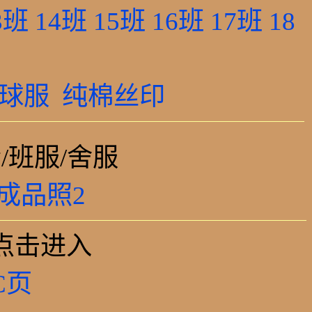
3班
14班
15班
16班
17班
18
球服
纯棉丝印
/班服/舍服
成品照2
点击进入
C页