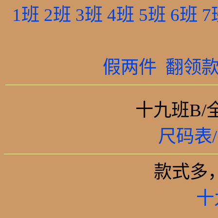
1班
2班
3班
4班
5班
6班
7
假两件
翻领
十九班B/
尺码表
款式多
十