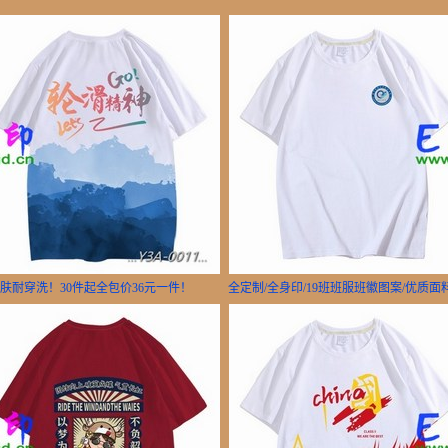
亲肤耐穿洗！30件起全包价36元一件！
全定制/全身印/19班班服班徽图案/优质