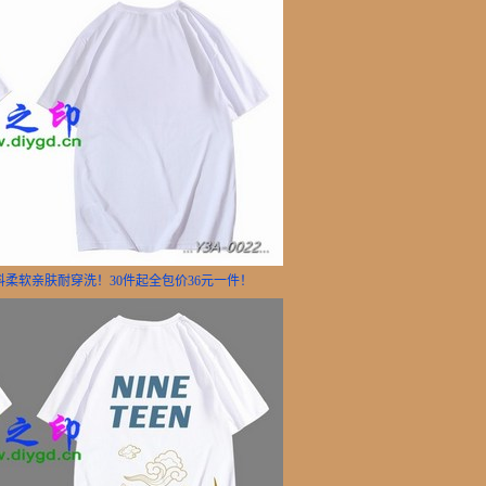
面料柔软亲肤耐穿洗！30件起全包价36元一件！