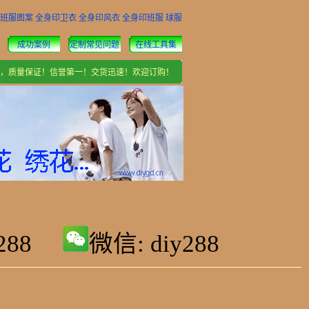
班服图案
全身印卫衣
全身印风衣
全身印班服
球服
成功案例
定制常见问题
在线工具集
制，质量保证！信誉第一！交货迅速！欢迎订购！
y288
微信: diy288