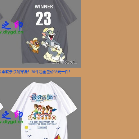
面料柔软亲肤耐穿洗！30件起全包价36元一件！