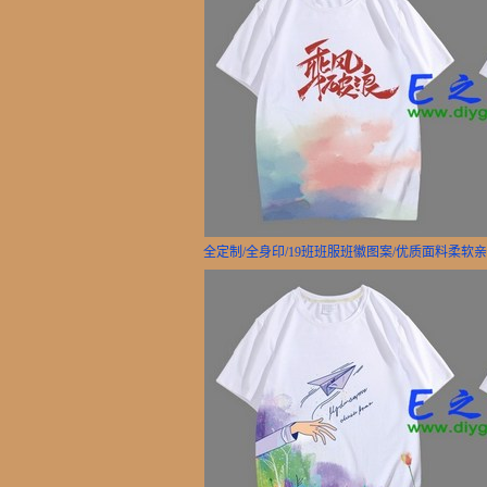
全定制/全身印/19班班服班徽图案/优质面料柔软