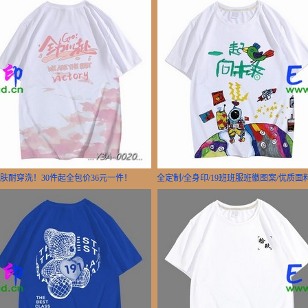
亲肤耐穿洗！30件起全包价36元一件！
全定制/全身印/19班班服班徽图案/优质