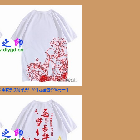
面料柔软亲肤耐穿洗！30件起全包价36元一件！