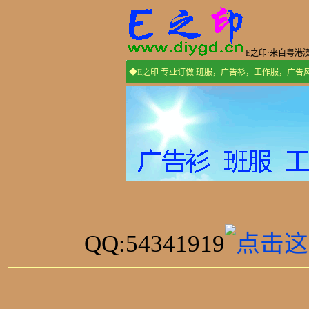
E之印·来自粤港
◆E之印 专业订做 班服，广告衫，工作服，广
QQ:54341919