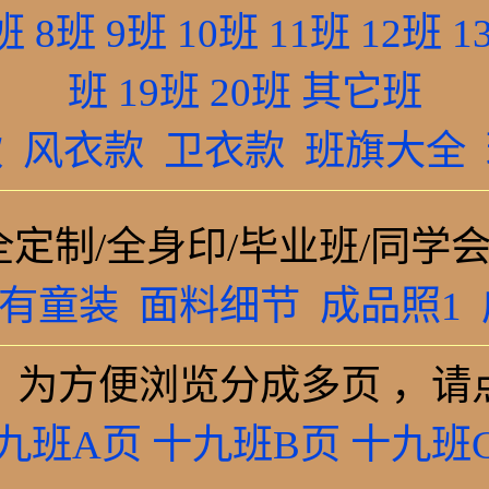
班
8班
9班
10班
11班
12班
1
班
19班
20班
其它班
款
风衣款
卫衣款
班旗大全
全定制/全身印/毕业班/同学会
/有童装
面料细节
成品照1
，为方便浏览分成多页 ，请
九班A页
十九班B页
十九班