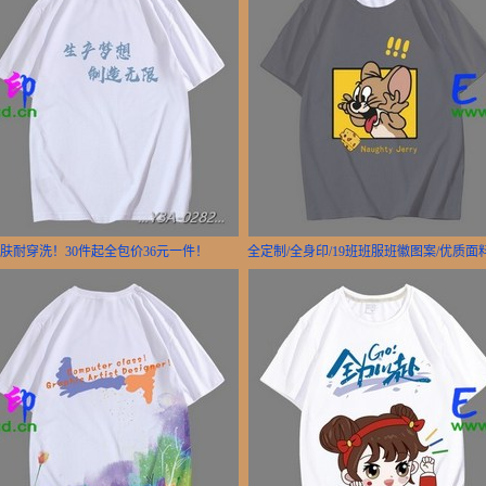
亲肤耐穿洗！30件起全包价36元一件！
全定制/全身印/19班班服班徽图案/优质