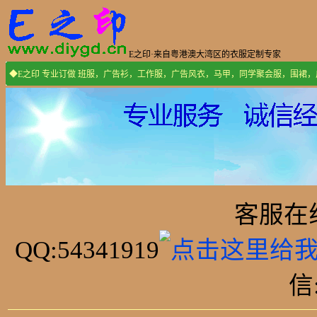
E之印·来自粤港澳大湾区的衣服定制专家
◆E之印 专业订做 班服，广告衫，工作服，广告风衣，马甲，同学聚会服，围裙
客服在线:
QQ:54341919
信: