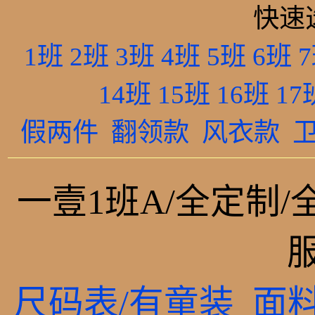
快速
1班
2班
3班
4班
5班
6班
14班
15班
16班
17
假两件
翻领款
风衣款
一壹1班A/全定制/
尺码表/有童装
面