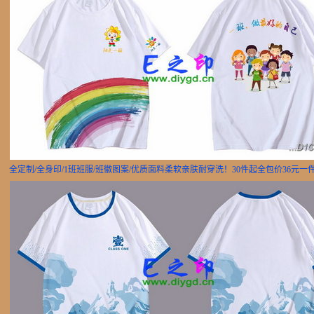
全定制/全身印/1班班服/班徽图案/优质面料柔软亲肤耐穿洗！30件起全包价36元一