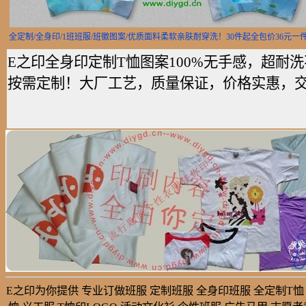
全定制/全身印/1班班服/班徽图案/优质面料柔软亲肤耐穿洗！30件起全包价36元一
E之印全身印定制T恤图案100%无手感，超
按需定制！大厂工艺，质量保证，价格实惠，交货
E之印为你提供 专业订做班服 定制班服 全身印班服 全定制T恤 