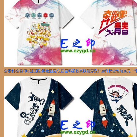
全定制/全身印/1班班服/班徽图案/优质面料柔软亲肤耐穿洗！30件起全包价36元一