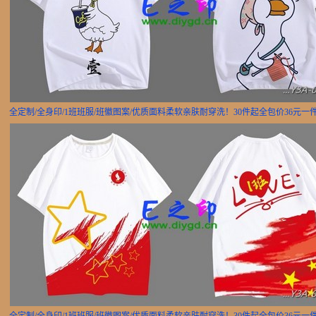
全定制/全身印/1班班服/班徽图案/优质面料柔软亲肤耐穿洗！30件起全包价36元一