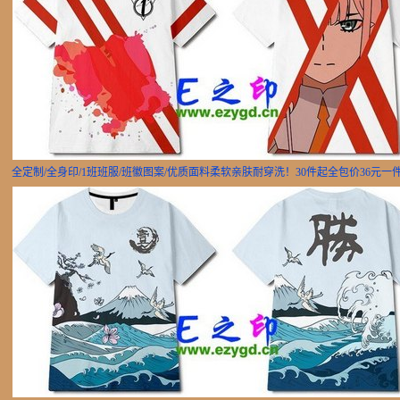
全定制/全身印/1班班服/班徽图案/优质面料柔软亲肤耐穿洗！30件起全包价36元一