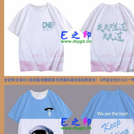
全定制/全身印/1班班服/班徽图案/优质面料柔软亲肤耐穿洗！30件起全包价36元一