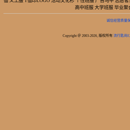
恤 义工服 T恤印LOGO 活动文化衫 个性班服 广告马甲 志愿
高中班服 大学班服 毕业聚
诚信经营质量
Copyright ＠ 2003-2026, 版权所有
流行匙尚E