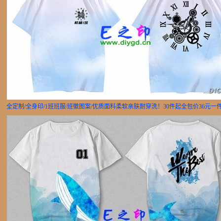
全定制/全身印/1班班服/班徽图案/优质面料柔软亲肤耐穿洗！30件起全包价36元一