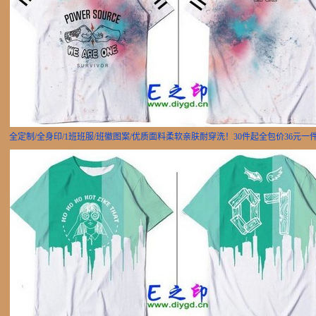
全定制/全身印/1班班服/班徽图案/优质面料柔软亲肤耐穿洗！30件起全包价36元一